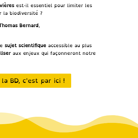
ivières
est-il essentiel pour limiter les
 la biodiversité ?
Thomas Bernard
,
ce
sujet scientifique
accessible au plus
liser
aux enjeux qui façonneront notre
 la BD, c'est par ici !