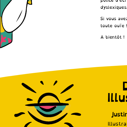
police d’éc
dyslexiques
Si vous ave
toute ouïe 
A bientôt !
Ill
Justi
Illustr