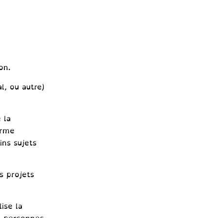
on.
l, ou autre)
 la
orme
ins sujets
s projets
lise la