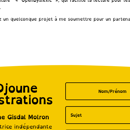
riture « OpenDyslexic », qui facilite la lecture pour l
.
z un quelconque projet à me soumettre pour un partenar
!
Djoune
ustrations
ne Gisdal Molron
atrice indépendante